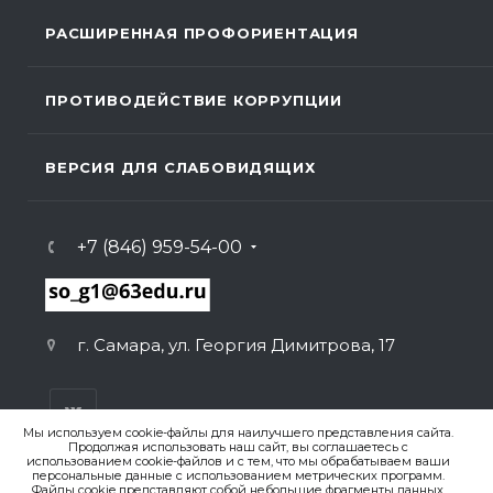
РАСШИРЕННАЯ ПРОФОРИЕНТАЦИЯ
ПРОТИВОДЕЙСТВИЕ КОРРУПЦИИ
ВЕРСИЯ ДЛЯ СЛАБОВИДЯЩИХ
+7 (846) 959-54-00
г. Самара, ул. Георгия Димитрова, 17
Мы используем cookie-файлы для наилучшего представления сайта.
Продолжая использовать наш сайт, вы соглашаетесь с
использованием cookie-файлов и с тем, что мы обрабатываем ваши
персональные данные с использованием метрических программ.
ВЕРСИЯ ДЛЯ ПЕЧАТИ
Файлы cookie представляют собой небольшие фрагменты данных,